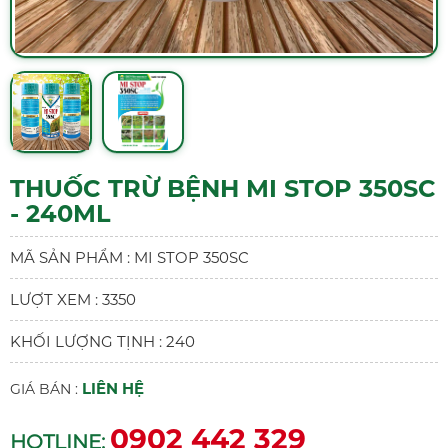
THUỐC TRỪ BỆNH MI STOP 350SC
- 240ML
MÃ SẢN PHẨM : MI STOP 350SC
LƯỢT XEM : 3350
KHỐI LƯỢNG TỊNH : 240
LIÊN HỆ
GIÁ BÁN :
0902 442 329
HOTLINE: