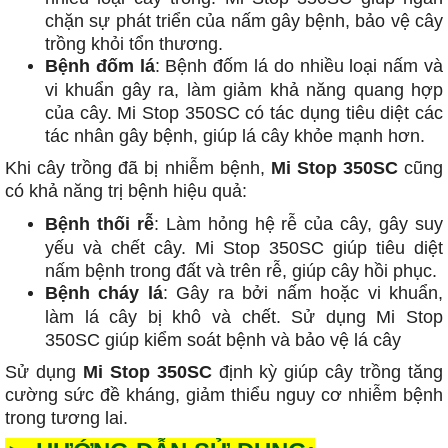
chặn sự phát triển của nấm gây bệnh, bảo vệ cây
trồng khỏi tổn thương.
Bệnh đốm lá
: Bệnh đốm lá do nhiều loại nấm và
vi khuẩn gây ra, làm giảm khả năng quang hợp
của cây. Mi Stop 350SC có tác dụng tiêu diệt các
tác nhân gây bệnh, giúp lá cây khỏe mạnh hơn.
Khi cây trồng đã bị nhiễm bệnh,
Mi Stop 350SC
cũng
có khả năng trị bệnh hiệu quả:
Bệnh thối rễ
: Làm hỏng hệ rễ của cây, gây suy
yếu và chết cây. Mi Stop 350SC giúp tiêu diệt
nấm bệnh trong đất và trên rễ, giúp cây hồi phục.
Bệnh cháy lá
: Gây ra bởi nấm hoặc vi khuẩn,
làm lá cây bị khô và chết. Sử dụng Mi Stop
350SC giúp kiểm soát bệnh và bảo vệ lá cây
Sử dụng
Mi Stop 350SC
định kỳ giúp cây trồng tăng
cường sức đề kháng, giảm thiểu nguy cơ nhiễm bệnh
trong tương lai.