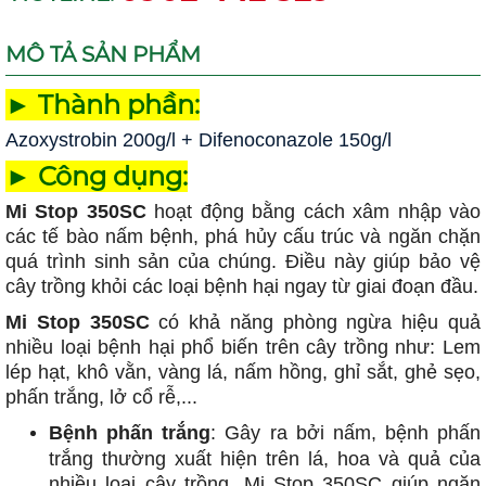
MÔ TẢ SẢN PHẨM
► Thành phần:
Azoxystrobin 200g/l + Difenoconazole 150g/l
► Công dụng:
Mi Stop 350SC
hoạt động bằng cách xâm nhập vào
các tế bào nấm bệnh, phá hủy cấu trúc và ngăn chặn
quá trình sinh sản của chúng. Điều này giúp bảo vệ
cây trồng khỏi các loại bệnh hại ngay từ giai đoạn đầu.
Mi Stop 350SC
có khả năng phòng ngừa hiệu quả
nhiều loại bệnh hại phổ biến trên cây trồng như: Lem
lép hạt, khô vằn, vàng lá, nấm hồng, ghỉ sắt, ghẻ sẹo,
phấn trắng, lở cổ rễ,...
Bệnh phấn trắng
: Gây ra bởi nấm, bệnh phấn
trắng thường xuất hiện trên lá, hoa và quả của
nhiều loại cây trồng. Mi Stop 350SC giúp ngăn