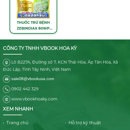
THUỐC TRỪ BỆNH
ZEBINDIAX 80WP
(MANCOZEB VÀNG) -
1KG
CÔNG TY TNHH VBOOK HOA KỲ
Lô B227A, Đường số 7, KCN Thái Hòa, Ấp Tân Hòa, Xã
Đức Lập, Tỉnh Tây Ninh, Việt Nam
sale08@vbookusa.com
0902 442 329
www.vbookhoaky.com
XEM NHANH
• Trang chủ
• Hỗ trợ kỹ thuật