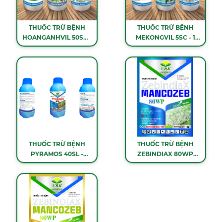
THUỐC TRỪ BỆNH
THUỐC TRỪ BỆNH
HOANGANHVIL 50SC -
MEKONGVIL 5SC - 1
1 LÍT
LÍT
THUỐC TRỪ BỆNH
THUỐC TRỪ BỆNH
PYRAMOS 40SL -
ZEBINDIAX 80WP
450ML
(MANCOZEB XANH) -
1KG