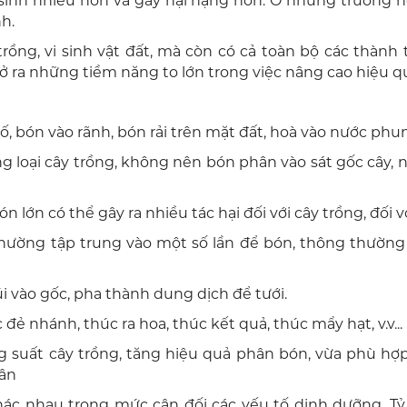
t sinh nhiều hơn và gây hại nặng hơn. Ở những trường
h.
ồng, vi sinh vật đất, mà còn có cả toàn bộ các thành
 ra những tiềm năng to lớn trong việc nâng cao hiệu q
ón vào rãnh, bón rải trên mặt đất, hoà vào nước phun lên
g loại cây trồng, không nên bón phân vào sát gốc cây, n
 lớn có thể gây ra nhiều tác hại đối với cây trồng, đối v
ờng tập trung vào một số lần để bón, thông thường là 
i vào gốc, pha thành dung dịch để tưới.
đẻ nhánh, thúc ra hoa, thúc kết quả, thúc mẩy hạt, v.v...
suất cây trồng, tăng hiệu quả phân bón, vừa phù hợp v
dân
khác nhau trong mức cân đối các yếu tố dinh dưỡng. Tỷ