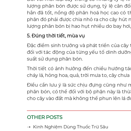
lượng phân bón được sử dụng, tỷ lệ cân đố
hẳn đã tốt, nồng độ phân hoá học cao có t
phân đó phải được chia nhỏ ra cho cây hút 
lượng phân bón bị hao hụt nhiều do bay hơi, rử
5. Đúng thời tiết, mùa vụ
Đặc điểm sinh trưởng và phát triển của câ
đối với tác động của từng yếu tố dinh dưỡn
suất sử dụng phân bón.
Thời tiết có ảnh hưởng đến chiều hướng tá
cháy lá, hỏng hoa, quả, trời mưa to, cây chư
Điều cần lưu ý là sức chịu đựng cũng như m
phân bón, có thể đối với bộ phận này là thừ
cho cây vào đất mà không thể phun lên lá đ
OTHER POSTS
➝ Kinh Nghiệm Dùng Thuốc Trừ Sâu