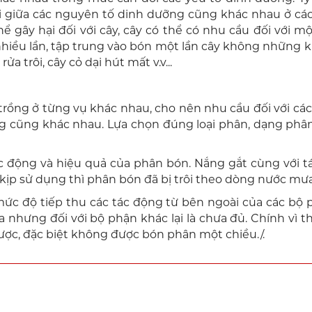
i giữa các nguyên tố dinh dưỡng cũng khác nhau ở cá
hể gây hại đối với cây, cây có thể có nhu cầu đối với
nhiều lần, tập trung vào bón một lần cây không những
a trôi, cây cỏ dại hút mất v.v...
y trồng ở từng vụ khác nhau, cho nên nhu cầu đối với 
g cũng khác nhau. Lựa chọn đúng loại phân, dạng phân
c động và hiệu quả của phân bón. Nắng gắt cùng với 
a kịp sử dụng thì phân bón đã bị trôi theo dòng nước mư
ức độ tiếp thu các tác động từ bên ngoài của các bộ ph
a nhưng đối với bộ phận khác lại là chưa đủ. Chính vì 
ược, đặc biệt không được bón phân một chiều./.