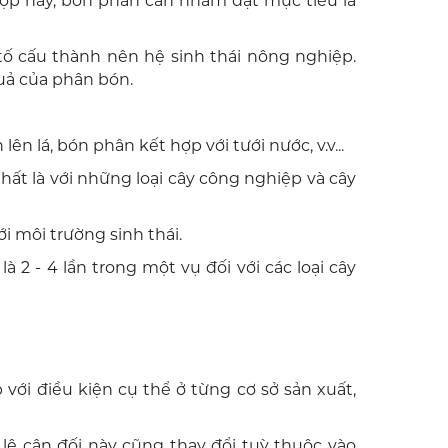
 hợp này, bón phân cần nhằm đạt mục tiêu là
 tố cấu thành nên hệ sinh thái nông nghiệp.
uả của phân bón.
 lá, bón phân kết hợp với tưới nước, v.v...
hất là với những loại cây công nghiệp và cây
ới môi trường sinh thái.
2 - 4 lần trong một vụ đối với các loại cây
ới điều kiện cụ thể ở từng cơ sở sản xuất,
 lệ cân đối này cũng thay đổi tuỳ thuộc vào