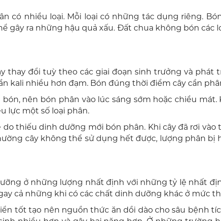
ân có nhiều loại. Mỗi loại có những tác dụng riêng.
 gây ra những hậu quả xấu. Đất chua không bón các loại
 thay đổi tuỳ theo các giai đoạn sinh trưởng và phát t
 cần kali nhiều hơn đạm. Bón đúng thời điểm cây cần ph
n bón, nên bón phân vào lúc sáng sớm hoặc chiều mát.
u lực một số loại phân.
ệ do thiếu dinh dưỡng mới bón phân. Khi cây đã rơi vào 
 thường cây không thể sử dụng hết được, lượng phân bị 
 dưỡng ở những lượng nhất định với những tỷ lệ nhất đị
ngay cả những khi có các chất dinh dưỡng khác ở mức th
riển tốt tạo nên nguồn thức ăn dồi dào cho sâu bệnh tí