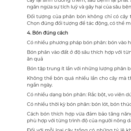
cây lại sinh trưởng thêm, sâu bệnh lại phá
ngăn ngừa sự tích luỹ và gây hại của sâu bện
Đối tượng của phân bón không chỉ có cây tr
Chọn đúng đối tượng để tác động, có thể mở
4. Bón đúng cách
Có nhiều phương pháp bón phân: bón vào hố, b
Bón phân vào đất ở độ sâu thích hợp với từn
ăn quả
Bón tập trung ít lần với những lượng phân bón
Không thể bón quá nhiều lần cho cây mà thư
ngắn ngày.
Có nhiều dạng bón phân: Rắc bột, vo viên dú
Có nhiều thời kỳ bón phân: bón lót, bón thúc 
Cách bón thích hợp vừa đảm bảo tăng năng 
phù hợp với từng trình độ của người nông 
Đối với mỗi loại cây trồng có những tỷ lệ 