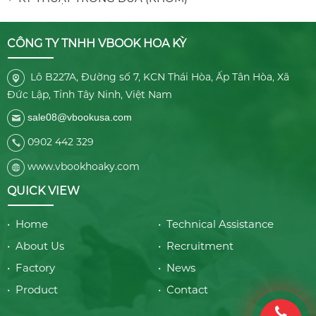
CÔNG TY TNHH VBOOK HOA KỲ
Lô B227A, Đường số 7, KCN Thái Hòa, Ấp Tân Hòa, Xã
Đức Lập, Tỉnh Tây Ninh, Việt Nam
sale08@vbookusa.com
0902 442 329
www.vbookhoaky.com
QUICK VIEW
• Home
• Technical Assistance
• About Us
• Recruitment
• Factory
• News
• Product
• Contact