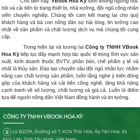
Cho đến nay,
VBook Hoa Kỳ
luôn không ngừng học
hỏi và cải tiến từ trang thiết bị, nhà xưởng, đội ngũ công nhân
viên chuyên nghiệp. Chúng tôi cam kết mang lại cho quý
khách hàng và bà con nông dân sự hài lòng, tin tưởng cao
nhất về sản phẩm và chất lượng dịch vụ mà chúng tôi cung
cấp.
Trong hiện tại và tương lai
Công ty TNHH VBook
Hoa Kỳ
tiếp tục đẩy mạnh hợp tác quốc tế trong lĩnh vực sản
xuất, kinh doanh thuốc BVTV, phân bón, chế phẩm y tế và
nhất là thủy sản. Đào tạo chuyên sâu đội ngũ nhân lực nhằm
nâng cao chất lượng sản phẩm, luôn lắng nghe ý kiến ​​đóng
góp của khách hàng và cải tiến công nghệ, tăng khả năng
cạnh tranh về số lượng, chất lượng và giá cả. Luôn là điểm
tựa để người nông dân Việt Nam đồng hành và tin tưởng.
CÔNG TY TNHH VBOOK HOA KỲ
Lô B227A, Đường số 7, KCN Thái Hòa, Ấp Tân Hòa, Xã
Đức Lập, Tỉnh Tây Ninh, Việt Nam